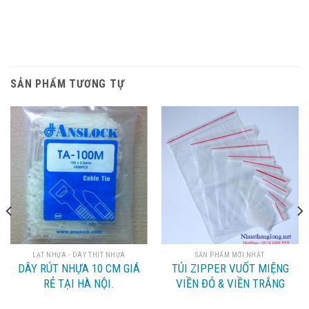
SẢN PHẨM TƯƠNG TỰ
LẠT NHỰA - DÂY THÍT NHỰA
SẢN PHẨM MỚI NHẤT
DÂY RÚT NHỰA 10 CM GIÁ
TÚI ZIPPER VUỐT MIỆNG
RẺ TẠI HÀ NỘI.
VIỀN ĐỎ & VIỀN TRẮNG