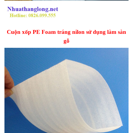
Cuộn xốp PE Foa
m
tráng nilon
s
ử dụng làm sàn
gỗ