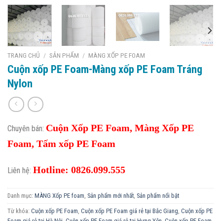
TRANG CHỦ
/
SẢN PHẨM
/
MÀNG XỐP PE FOAM
Cuộn xốp PE Foam-Màng xốp PE Foam Tráng
Nylon
Cuộn Xốp PE Foam, Màng Xốp PE
Chuyên bán:
Foam, Tấm xốp PE Foam
Hotline: 0826.099.555
Liên hệ:
Danh mục:
MÀNG Xốp PE foam
,
Sản phẩm mới nhất
,
Sản phẩm nổi bật
Từ khóa:
Cuộn xốp PE Foam
,
Cuộn xốp PE Foam giá rẻ tại Bắc Giang
,
Cuộn xốp PE
Foam giá rẻ tại Hà Nội
,
Cuộn xốp PE Foam giá rẻ tại Hưng Yên
,
Cuộn xốp PE Foam