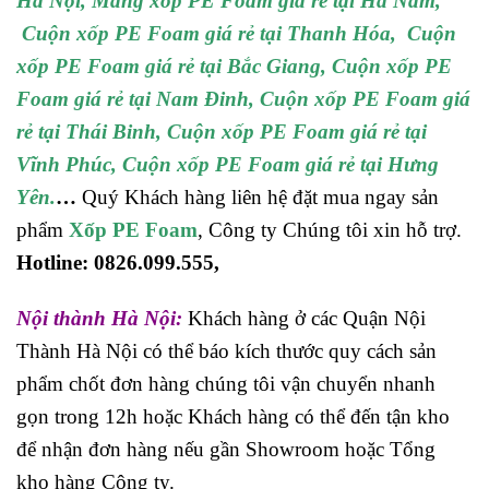
Hà Nội
, Màng xốp PE Foam giá rẻ tại Hà Nam,
Cuộn xốp PE Foam giá rẻ tại
Thanh Hóa,
Cuộn
xốp PE Foam giá rẻ tại
Bắc Giang,
Cuộn xốp PE
Foam giá rẻ tại
Nam Đinh,
Cuộn xốp PE Foam giá
rẻ tại
Thái Binh,
Cuộn xốp PE Foam giá rẻ tại
Vĩnh Phúc,
Cuộn xốp PE Foam giá rẻ tại
Hưng
Yên.
…
Quý Khách hàng liên hệ đặt mua ngay sản
phẩm
Xốp PE Foam
, Công ty Chúng tôi xin hỗ trợ.
Hotline: 0826.099.555,
Nội thành Hà Nội
:
Khách hàng ở các Quận Nội
Thành Hà Nội có thể báo kích thước quy cách sản
phẩm chốt đơn hàng chúng tôi vận chuyển nhanh
gọn trong 12h hoặc Khách hàng có thể đến tận kho
để nhận đơn hàng nếu gần Showroom hoặc Tổng
kho hàng Công ty.