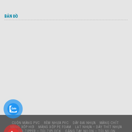
BẢN ĐỒ
CUỘN MÀNG PVC
RÈM NHỰA PVC
DÂY ĐAI NHỰA
MÀNG CHÍT
MÀNG XỐP HƠI
MÀNG XỐP PE FOAM
LẠT NHỰA – DÂY THÍT NHỰA
TÚI ZIPPER – TÚI ZIPLOCK
GĂNG TAY NILON – TÚI NILON