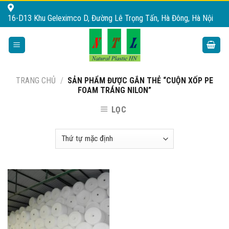
Skip
16-D13 Khu Geleximco D, Đường Lê Trọng Tấn, Hà Đông, Hà Nội
to
content
TRANG CHỦ
/
SẢN PHẨM ĐƯỢC GẮN THẺ “CUỘN XỐP PE
FOAM TRÁNG NILON”
LỌC