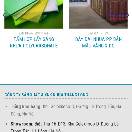
SẢN PHẨM MỚI NHẤT
DÂY ĐAI NHỰA
TẤM LỢP LẤY SÁNG
DÂY ĐAI NHƯA PP BẢN
NHỰA POLYCARBONATE
MẦU VÀNG & ĐỎ
CÔNG TY SẢN XUẤT & XNK NHỰA THĂNG LONG
Tổng kho hàng:
Khu Geleximco D, Đường Lê Trọng Tấn, Hà
Đông, Hà Nội
Showroom:
Biệt Thự 16-D13, Khu Geleximco D, Đường Lê
Trọng Tấn, Hà Đông, Hà Nội