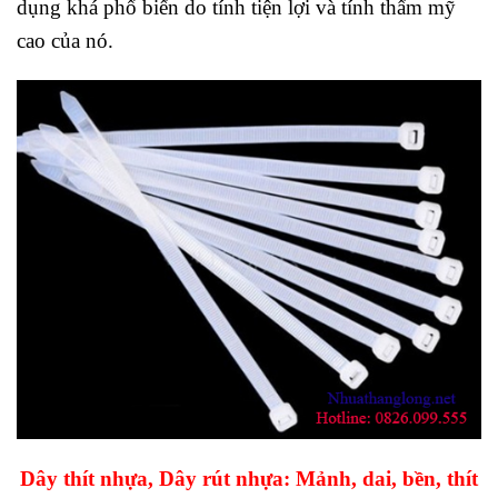
dụng khá phổ biến do tính tiện lợi và tính thẩm mỹ
cao của nó.
Dây thít nhựa, Dây rút nhựa: Mảnh, dai, bền, thít