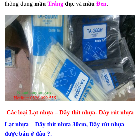
thông dụng
mầu
Trắng
đục
và
mầu
Đen
.
Các loại Lạt nhựa – Dây thít nhựa- Dây rút nhựa
Lạt nhựa – Dây thít nhựa 30cm, Dây rút nhựa
được bán ở đâu ?.