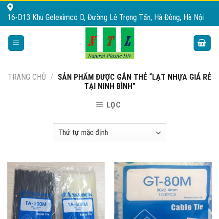
Skip
16-D13 Khu Geleximco D, Đường Lê Trọng Tấn, Hà Đông, Hà Nội
to
content
TRANG CHỦ
/
SẢN PHẨM ĐƯỢC GẮN THẺ “LẠT NHỰA GIÁ RẺ
TẠI NINH BÌNH”
LỌC