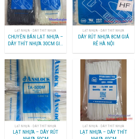
LẠT NHỰA - DÂY THÍT NHỰA
LẠT NHỰA - DÂY THÍT NHỰA
CHUYÊN BÁN LẠT NHỰA –
DÂY RÚT NHỰA 8CM GIÁ
DÂY THÍT NHỰA 30CM GIÁ
RẺ HÀ NỘI
RẺ HÀ NỘI
LẠT NHỰA - DÂY THÍT NHỰA
LẠT NHỰA - DÂY THÍT NHỰA
LẠT NHỰA – DÂY RÚT
LẠT NHỰA – DÂY THÍT
NHỰA 50CM
NHỰA 40CM