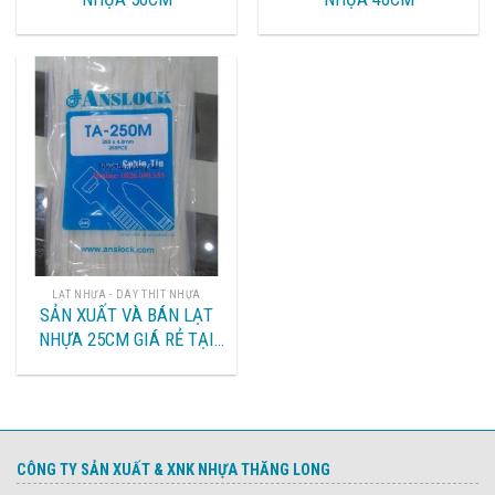
LẠT NHỰA - DÂY THÍT NHỰA
SẢN XUẤT VÀ BÁN LẠT
NHỰA 25CM GIÁ RẺ TẠI
HÀ NỘI
CÔNG TY SẢN XUẤT & XNK NHỰA THĂNG LONG