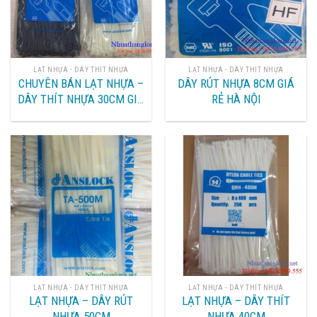
LẠT NHỰA - DÂY THÍT NHỰA
LẠT NHỰA - DÂY THÍT NHỰA
CHUYÊN BÁN LẠT NHỰA –
DÂY RÚT NHỰA 8CM GIÁ
DÂY THÍT NHỰA 30CM GIÁ
RẺ HÀ NỘI
RẺ HÀ NỘI
LẠT NHỰA - DÂY THÍT NHỰA
LẠT NHỰA - DÂY THÍT NHỰA
LẠT NHỰA – DÂY RÚT
LẠT NHỰA – DÂY THÍT
NHỰA 50CM
NHỰA 40CM