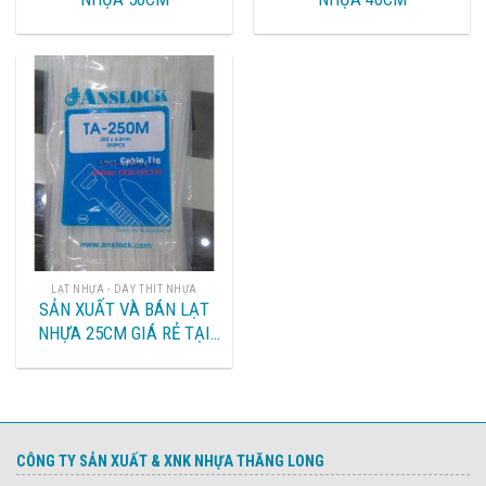
LẠT NHỰA - DÂY THÍT NHỰA
SẢN XUẤT VÀ BÁN LẠT
NHỰA 25CM GIÁ RẺ TẠI
HÀ NỘI
CÔNG TY SẢN XUẤT & XNK NHỰA THĂNG LONG