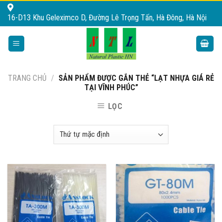
Skip
16-D13 Khu Geleximco D, Đường Lê Trọng Tấn, Hà Đông, Hà Nội
to
content
TRANG CHỦ
/
SẢN PHẨM ĐƯỢC GẮN THẺ “LẠT NHỰA GIÁ RẺ
TẠI VĨNH PHÚC”
LỌC