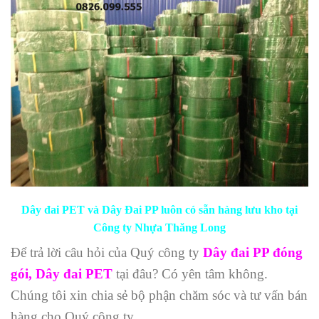
Dây đai PET và Dây Đai PP luôn có sẵn hàng lưu kho tại
Công ty Nhựa Thăng Long
Để trả lời câu hỏi của Quý công ty
Dây đai PP đóng
gói, Dây đai PET
tại đâu? Có yên tâm không.
Chúng tôi xin chia sẻ bộ phận chăm sóc và tư vấn bán
hàng cho Quý công ty.