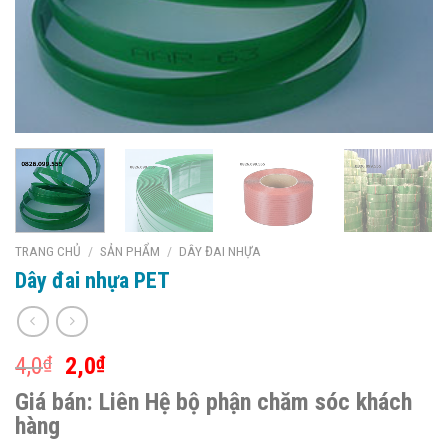
TRANG CHỦ
/
SẢN PHẨM
/
DÂY ĐAI NHỰA
Dây đai nhựa PET
4,0
₫
2,0
₫
Giá bán:
Liên Hệ bộ phận chăm sóc khách
hàng