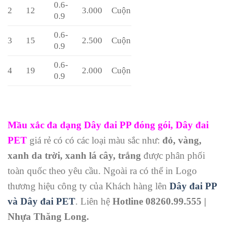
0.6-
2
12
3.000
Cuộn
0.9
0.6-
3
15
2.500
Cuộn
0.9
0.6-
4
19
2.000
Cuộn
0.9
Mầu xắc đa dạng Dây đai PP đóng gói, Dây đai
PET
giá rẻ có có các loại màu sắc như:
đỏ, vàng,
xanh da trời, xanh lá cây, trắng
được phân phối
toàn quốc theo yêu cầu. Ngoài ra có thể in Logo
thương hiệu công ty của Khách hàng lên
Dây đai PP
và Dây đai PET
. Liên hệ
Hotline 08260.99.555 |
Nhựa Thăng Long.