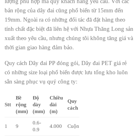
lượng phù hợp mà quý khách hàng yêu cầu. Với các
bản rộng của dây đai cũng phổ biến từ 15mm đến
19mm. Ngoài ra có những đối tác đã đặt hàng theo
tính chất đặc biệt đã liên hệ với Nhựa Thăng Long sản
xuất theo yêu cầu, nhưng chúng tôi không tăng giá và
thời gian giao hàng đảm bảo.
Quy cách Dây đai PP đóng gói, Dây đai PET giá rẻ
có những size loại phổ biến được lưu tổng kho luôn
sẵn sàng phục vụ quý công ty:
Bề
Độ
Chiều
Quy
Stt
rộng
dày
dài
cách
(mm)
(mm)
(m)
0.6-
1
9
4.000
Cuộn
0.9