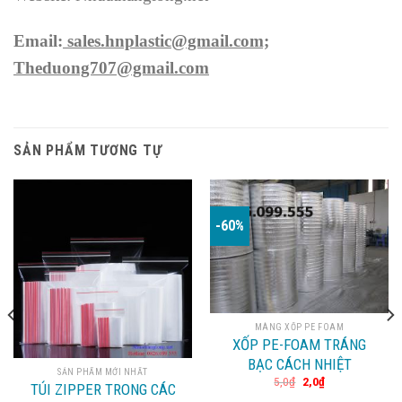
Email:
sales.hnplastic@gmail.com;
Theduong707@gmail.com
SẢN PHẨM TƯƠNG TỰ
-60%
MÀNG XỐP PE FOAM
XỐP PE-FOAM TRÁNG
BẠC CÁCH NHIỆT
SẢN PHẨM MỚI NHẤT
5,0
₫
2,0
₫
TÚI ZIPPER TRONG CÁC