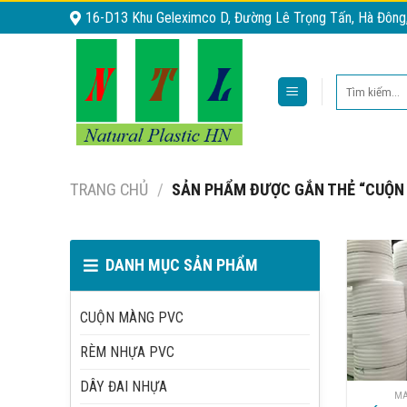
Skip
16-D13 Khu Geleximco D, Đường Lê Trọng Tấn, Hà Đông
to
content
Tìm
kiếm:
TRANG CHỦ
/
SẢN PHẨM ĐƯỢC GẮN THẺ “CUỘN X
DANH MỤC SẢN PHẨM
CUỘN MÀNG PVC
RÈM NHỰA PVC
DÂY ĐAI NHỰA
MÀ