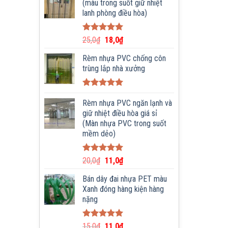
(màu trong suốt giữ nhiệt
lanh phòng điều hòa)
Được xếp
25,0
₫
18,0
₫
hạng
5.00
5 sao
Rèm nhựa PVC chống côn
trùng lắp nhà xưởng
Được xếp
hạng
Rèm nhựa PVC ngăn lạnh và
5.00
5 sao
giữ nhiệt điều hòa giá sỉ
(Màn nhựa PVC trong suốt
mềm dẻo)
Được xếp
20,0
₫
11,0
₫
hạng
5.00
5 sao
Bán dây đai nhựa PET màu
Xanh đóng hàng kiện hàng
nặng
Được xếp
15,0
₫
11,0
₫