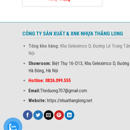
hạng
5.00
5 sao
CÔNG TY SẢN XUẤT & XNK NHỰA THĂNG LONG
Tổng kho hàng:
Khu Geleximco D, Đường Lê Trọng Tấn
Nội
Showroom:
Biệt Thự 16-D13, Khu Geleximco D, Đường
Hà Đông, Hà Nội
Hotline: 0826.099.555
Email:
Theduong707@gmail.com
Website:
https://nhuathanglong.net