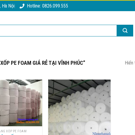
, Hà Nội
Hotline: 0826.099.555
ỐP PE FOAM GIÁ RẺ TẠI VĨNH PHÚC”
Hiển 
NG XỐP PE FOAM