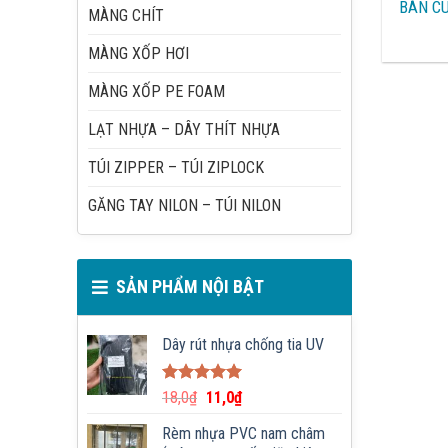
BÁN C
MÀNG CHÍT
MÀNG XỐP HƠI
MÀNG XỐP PE FOAM
LẠT NHỰA – DÂY THÍT NHỰA
TÚI ZIPPER – TÚI ZIPLOCK
GĂNG TAY NILON – TÚI NILON
SẢN PHẨM NỘI BẬT
Dây rút nhựa chống tia UV
Được xếp
18,0
₫
11,0
₫
hạng
5.00
5 sao
Rèm nhựa PVC nam châm