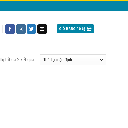
GIỎ HÀNG /
0,0
₫
thị tất cả 2 kết quả