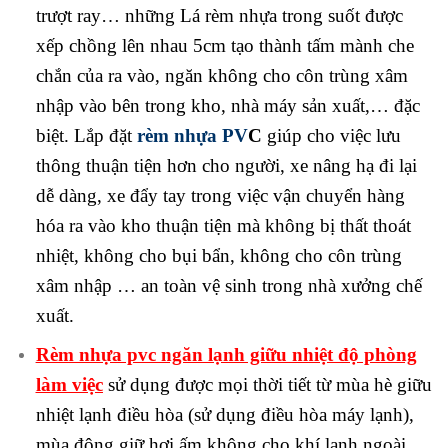
trượt ray… những Lá rèm nhựa trong suốt được
xếp chồng lên nhau 5cm tạo thành tấm mành che
chắn của ra vào, ngăn không cho côn trùng xâm
nhập vào bên trong kho, nhà máy sản xuất,… đặc
biệt. Lắp đặt
rèm nhựa PV
C
giúp cho việc lưu
thông thuận tiện hơn cho người, xe nâng hạ đi lại
dễ dàng, xe đẩy tay trong việc vận chuyển hàng
hóa ra vào kho thuận tiện mà không bị thất thoát
nhiệt, không cho bụi bẩn, không cho côn trùng
xâm nhập … an toàn vệ sinh trong nhà xưởng chế
xuất.
R
è
m nhựa pvc ngăn lạnh giữu nhiệt độ phòng
làm việc
sử dụng được mọi thời tiết từ mùa hè giữu
nhiệt lạnh điều hòa (sử dụng điều hòa máy lạnh),
mùa đông giữ hơi ấm không cho khí lạnh ngoài