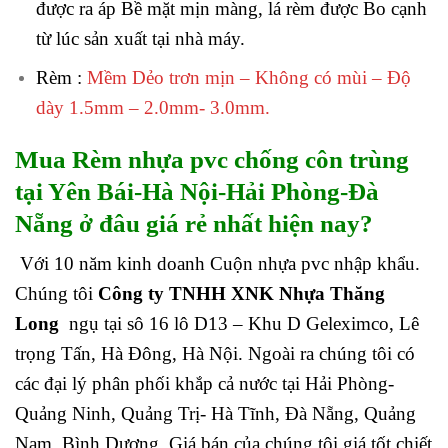
được ra áp Bề mặt mịn màng, lá rèm được Bo cạnh
từ lúc sản xuất tại nhà máy.
Rèm :
Mềm Dẻo trơn mịn – Không có mùi – Độ
dày 1.5mm – 2.0mm- 3.0mm.
Mua Rèm nhựa pvc chống côn trùng
tại Yên Bái-Hà Nội-Hải Phòng-Đà
Nẵng ở đâu giá rẻ nhất hiện nay?
Với 10 năm kinh doanh Cuộn nhựa pvc nhập khẩu.
Chúng tôi
Công ty TNHH XNK Nhựa Thăng
Long
ngụ tại sô 16 lô D13 – Khu D Geleximco, Lê
trọng Tấn, Hà Đông, Hà Nội. Ngoài ra chúng tôi có
các đại lý phân phối khắp cả nước tại Hải Phòng-
Quảng Ninh, Quảng Trị- Hà Tĩnh, Đà Nẵng, Quảng
Nam, Bình Dương. Giá bán của chúng tôi giá tốt chiết