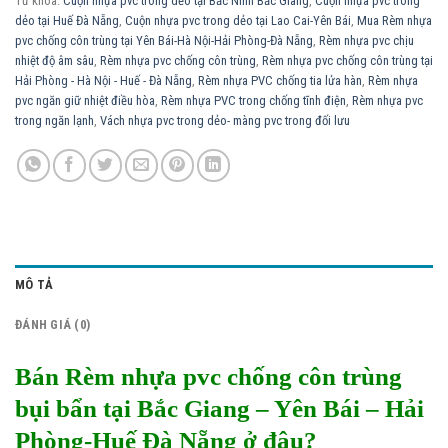
Từ khóa:
Cuộn nhựa pvc trong dẻo tại Bắc Ninh Bắc Giang
,
Cuộn nhựa pvc trong
dẻo tại Huế Đà Nẵng
,
Cuộn nhựa pvc trong dẻo tại Lao Cai-Yên Bái
,
Mua Rèm nhựa
pvc chống côn trùng tại Yên Bái-Hà Nội-Hải Phòng-Đà Nẵng
,
Rèm nhựa pvc chịu
nhiệt độ âm sâu
,
Rèm nhựa pvc chống côn trùng
,
Rèm nhựa pvc chống côn trùng tại
Hải Phòng - Hà Nội - Huế - Đà Nẵng
,
Rèm nhựa PVC chống tia lửa hàn
,
Rèm nhựa
pvc ngăn giữ nhiệt điều hòa
,
Rèm nhựa PVC trong chống tĩnh điện
,
Rèm nhựa pvc
trong ngăn lạnh
,
Vách nhựa pvc trong dẻo- màng pvc trong đối lưu
MÔ TẢ
ĐÁNH GIÁ (0)
Bán Rèm nhựa pvc chống côn trùng
bụi bẩn tại Bắc Giang – Yên Bái – Hải
Phòng-Huế Đà Nẵng ở đâu?