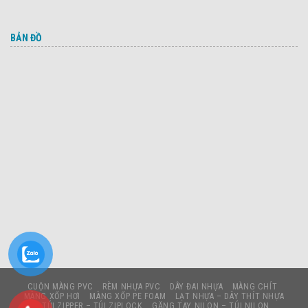
BẢN ĐỒ
CUỘN MÀNG PVC
RÈM NHỰA PVC
DÂY ĐAI NHỰA
MÀNG CHÍT
MÀNG XỐP HƠI
MÀNG XỐP PE FOAM
LẠT NHỰA – DÂY THÍT NHỰA
TÚI ZIPPER – TÚI ZIPLOCK
GĂNG TAY NILON – TÚI NILON