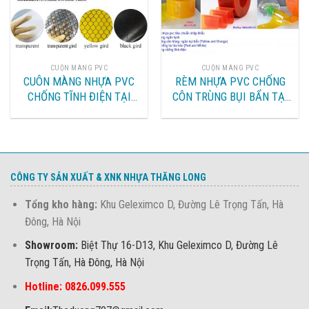
CUỘN MÀNG PVC
CUỘN MÀNG PVC
CUÔN MÀNG NHỰA PVC
RÈM NHỰA PVC CHỐNG
CHỐNG TĨNH ĐIỆN TẠI
CÔN TRÙNG BỤI BẨN TẠI
BẮC NINH – BẮC GIANG,
BẮC GIANG BẮC NINH,
HẢI PHÒNG – QUẢNG
LÀO CAI- YÊN BÁI, HẢI
NINH, HUẾ – ĐÀ NẴNG.
PHÒNG QUẢNG NINH, HUẾ
ĐÀ NẴNG
CÔNG TY SẢN XUẤT & XNK NHỰA THĂNG LONG
Tổng kho hàng:
Khu Geleximco D, Đường Lê Trọng Tấn, Hà
Đông, Hà Nội
Showroom:
Biệt Thự 16-D13, Khu Geleximco D, Đường Lê
Trọng Tấn, Hà Đông, Hà Nội
Hotline: 0826.099.555