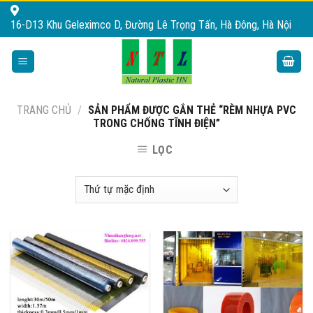
Skip
16-D13 Khu Geleximco D, Đường Lê Trọng Tấn, Hà Đông, Hà Nội
to
content
TRANG CHỦ
/
SẢN PHẨM ĐƯỢC GẮN THẺ “RÈM NHỰA PVC
TRONG CHỐNG TĨNH ĐIỆN”
LỌC