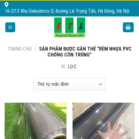
Skip
16-D13 Khu Geleximco D, Đường Lê Trọng Tấn, Hà Đông, Hà Nội
to
content
TRANG CHỦ
/
SẢN PHẨM ĐƯỢC GẮN THẺ “RÈM NHỰA PVC
CHỐNG CÔN TRÙNG”
LỌC