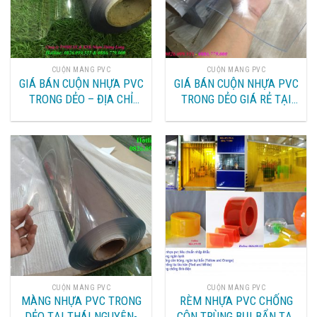
CUỘN MÀNG PVC
CUỘN MÀNG PVC
GIÁ BÁN CUỘN NHỰA PVC
GIÁ BÁN CUỘN NHỰA PVC
TRONG DẺO – ĐỊA CHỈ
TRONG DẺO GIÁ RẺ TẠI
BÁN TẤM MÀNG NHỰA
HÀ NỘI – BÁN TẤM NHỰA
PVC TRONG SUỐT MỀM
PVC TRONG SUỐT, MỀM
DẺO TẠI HÀ NỘI
MỎNG CHẤT LƯỢNG CAO
CUỘN MÀNG PVC
CUỘN MÀNG PVC
MÀNG NHỰA PVC TRONG
RÈM NHỰA PVC CHỐNG
DẺO TẠI THÁI NGUYÊN-
CÔN TRÙNG BỤI BẨN TẠI