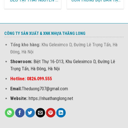
VĨNH PHÚC-BẮC GIANG-
BẮC GIANG BẮC NINH,
HẢI PHÒNG-HÀ NỘI-ĐÀ
LÀO CAI- YÊN BÁI, HẢI
NẴNG-QUY NHƠN-BIÊN
PHÒNG QUẢNG NINH, HUẾ
HÒA
ĐÀ NẴNG
CÔNG TY SẢN XUẤT & XNK NHỰA THĂNG LONG
Tổng kho hàng:
Khu Geleximco D, Đường Lê Trọng Tấn, Hà
Đông, Hà Nội
Showroom:
Biệt Thự 16-D13, Khu Geleximco D, Đường Lê
Trọng Tấn, Hà Đông, Hà Nội
Hotline: 0826.099.555
Email:
Theduong707@gmail.com
Website:
https://nhuathanglong.net