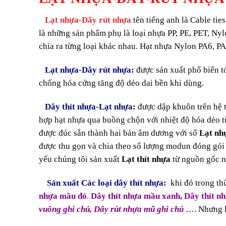
Lạt nhựa-Dây rút nhựa
tên tiếng anh là Cable tie
là những sản phẩm phụ là loại nhựa PP, PE, PET, N
chia ra từng loại khác nhau. Hạt nhựa Nylon PA6, PA
Lạt nhựa-Dây rút nhựa
:
được sản xuất phổ biến t
chống hóa cứng tăng độ dẻo dai bền khi dùng.
Dây thít nhựa-Lạt nhựa
:
được dập khuôn trên hệ 
hợp hạt nhựa qua buồng chộn với nhiệt độ hóa dẻo
được đúc sẵn thành hai bản âm dương với số
Lạt nhự
được thu gọn và chia theo số lượng modun đóng gói
yếu chúng tôi sản xuất
Lạt thít nhựa
từ nguồn gốc 
Sản xuất
Các loại dây thít nhựa:
khi đó trong t
nhựa mầu đỏ
.
Dây thít nhựa mầu xanh,
Dây thít n
vuông ghi chú, Dây rút nhựa mũ ghi chú
…. Nhưng 