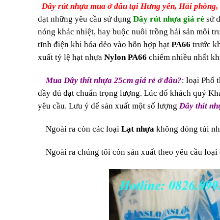
Dây rút nhựa mua ở đâu tại Hưng yên, Hải phòng,
đạt những yêu cầu sử dụng
Dây rút nhựa giá rẻ
sử 
nóng khác nhiệt, hay buộc nuôi trồng hải sản môi
tĩnh điện khi hóa dẻo vào hỗn hợp hạt
PA66
trước kh
xuất tỷ lệ hạt nhựa
Nylon PA66
chiếm nhiều nhất kh
Mua Dây thít nhựa 25cm giá rẻ ở đâu?
: loại Phổ 
dầy đủ đạt chuẩn trọng lượng. Lúc đố khách quý Khá
yêu cầu. Lưu ý để sản xuất một số lượng
Dây thít n
Ngoài ra còn các loại
Lạt nhựa
không đóng túi nh
Ngoài ra chúng tôi còn sản xuất theo yêu cầu loại 