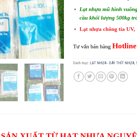
Lạt nhựa mũ hình vuông
cầu khối lượng 500kg tr
Lạt nhựa chông tia UV,
Hotline
Tư vấn bán hàng
Danh mục:
LẠT NHỰA - DÂY THÍT NHỰA
,
 SẢN XUẤT TỪ HẠT NHỰA NGUYÊ