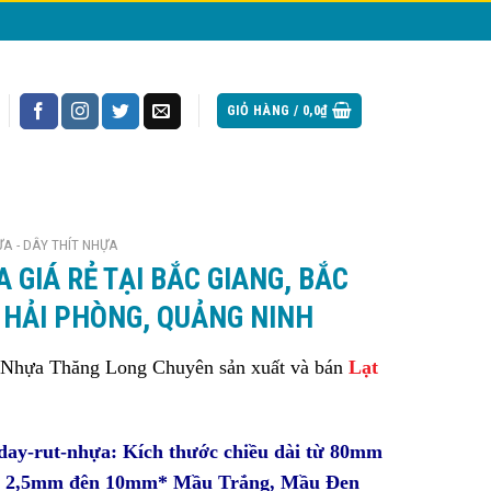
GIỎ HÀNG /
0,0
₫
A - DÂY THÍT NHỰA
 GIÁ RẺ TẠI BẮC GIANG, BẮC
 HẢI PHÒNG, QUẢNG NINH
hựa Thăng Long Chuyên sản xuất và bán
Lạt
-day-rut-nhựa: Kích thước chiều dài từ 80mm
ừ 2,5mm đên 10mm* Mầu Trắng, Mầu Đen