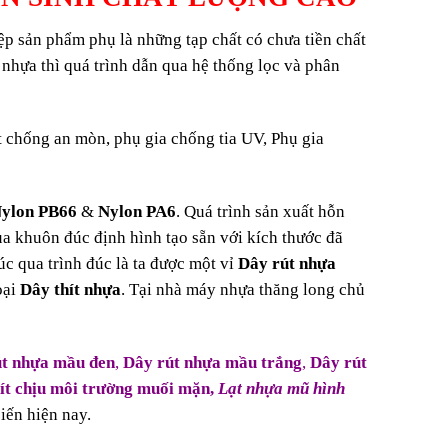
ệp sản phẩm phụ là những tạp chất có chưa tiền chất
hựa thì quá trình dẫn qua hệ thống lọc và phân
t chống an mòn, phụ gia chống tia UV, Phụ gia
ylon PB66
&
Nylon PA6
. Quá trình sản xuất hỗn
a khuôn đúc định hình tạo sẵn với kích thước đã
c qua trình đúc là ta được một vỉ
Dây rút nhựa
oại
Dây thít nhựa
. Tại nhà máy nhựa thăng long chủ
út nhựa mầu đen
,
Dây rút nhựa mầu trắng
,
Dây rút
hít chịu môi trường muối mặn,
Lạt nhựa mũ hình
iến hiện nay.