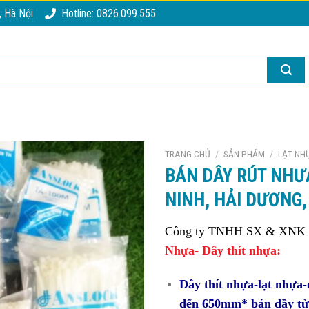
, Hà Nội
Hotline: 0826.099.555
TRANG CHỦ
/
SẢN PHẨM
/
LẠT NHỰ
BÁN DÂY RÚT NHƯA
NINH, HẢI DƯƠNG,
Công ty TNHH SX & XNK N
Nhựa- Dây thít nhựa:
Dây thít nhựa-lạt nhựa
đến 650mm* bản dầy t