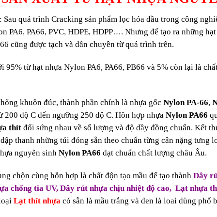
s: Sau quá trình Cracking sản phẩm lọc hóa dầu trong công nghi
ylon PA6, PA66, PVC, HDPE, HDPP…. Nhưng để tạo ra những hạt n
66 cũng được tạch và dẫn chuyền từ quá trình trên.
ới 95% từ hạt nhựa Nylon PA6, PA66, PB66 và 5% còn lại là chấ
thống khuôn đúc, thành phần chính là nhựa gốc
Nylon PA-66
,
N
 từ 200 độ C đến ngưỡng 250 độ C. Hôn hợp nhựa
Nylon PA66
qu
a thít
đối sứng nhau về số lượng và độ dầy đồng chuẩn. Kết thú
 dập thanh những túi đóng sẵn theo chuẩn từng cân nặng tưng l
nhựa nguyên sinh
Nylon PA66
đạt chuẩn chất lượng châu Âu.
hùng chộn cùng hỗn hợp là chất độn tạo mầu để tạo thành
Dây r
hựa chống tia UV
, Dây rút nhựa chịu nhiệt độ cao, Lạt nhựa t
loại
Lạt thít nhựa
có sẵn là mầu trắng và đen là loai dùng phổ b