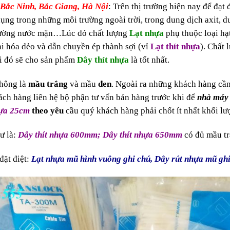
 Bắc Ninh, Bắc Giang, Hà Nội
: Trên thị trường hiện nay để đạt
dụng trong những môi trường ngoài trời, trong dung dịch axit, d
 trường nước mặn…Lúc đó chất lượng
Lạt nhựa
phụ thuộc loại hạ
i hóa dẻo và dẫn chuyền ép thành sợi (vỉ
Lạt thít nhựa
). Chất 
i đó sẽ cho sản phẩm
Dây thít nhựa
là tốt nhất.
thông là
mầu trắng
và mầu
đen
. Ngoài ra những khách hàng cầ
ch hàng liên hệ bộ phận tư vấn bán hàng trước khi để
nhà máy 
hựa 25cm
theo yêu
cầu quý khách hàng phải chốt ít nhất khối l
ư là:
Dây thít nhựa
600mm;
Dây thít nhựa
650mm
có đủ mầu tr
đặt điệt:
Lạt nhựa mũ hình vuông ghi chú, Dây rút nhựa mũ gh