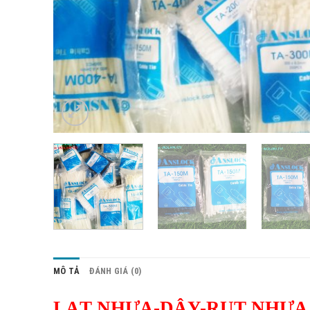
MÔ TẢ
ĐÁNH GIÁ (0)
LẠT NHỰA-DÂY-RUT NHỰA