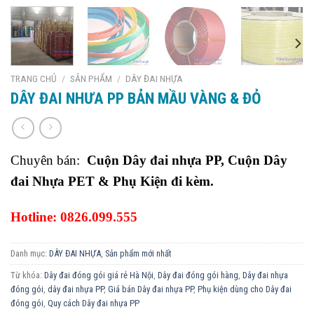
TRANG CHỦ
/
SẢN PHẨM
/
DÂY ĐAI NHỰA
DÂY ĐAI NHƯA PP BẢN MẦU VÀNG & ĐỎ
Chuyên bán:
Cuộn Dây đai nhựa PP, Cuộn Dây
đai Nhựa PET & Phụ Kiện đi kèm.
Hotline: 0826.099.555
Danh mục:
DÂY ĐAI NHỰA
,
Sản phẩm mới nhất
Từ khóa:
Dây đai đóng gói giá rẻ Hà Nội
,
Dây đai đóng gói hàng
,
Dây đai nhựa
đóng gói
,
dây đai nhựa PP
,
Giá bán Dây đai nhựa PP
,
Phụ kiện dùng cho Dây đai
đóng gói
,
Quy cách Dây đai nhựa PP