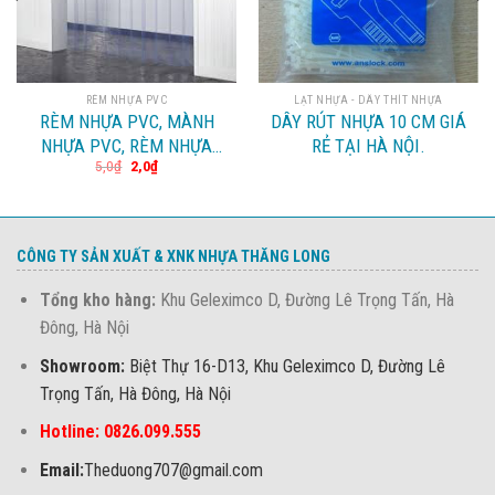
RÈM NHỰA PVC
LẠT NHỰA - DÂY THÍT NHỰA
RÈM NHỰA PVC, MÀNH
DÂY RÚT NHỰA 10 CM GIÁ
NHỰA PVC, RÈM NHỰA
RẺ TẠI HÀ NỘI.
5,0
₫
2,0
₫
NILON NGĂN KHO LẠNH,
RÈM NHỰA TRONG CÁCH
NHIỆT ĐIỀU HÒA.
CÔNG TY SẢN XUẤT & XNK NHỰA THĂNG LONG
Tổng kho hàng:
Khu Geleximco D, Đường Lê Trọng Tấn, Hà
Đông, Hà Nội
Showroom:
Biệt Thự 16-D13, Khu Geleximco D, Đường Lê
Trọng Tấn, Hà Đông, Hà Nội
Hotline: 0826.099.555
Email:
Theduong707@gmail.com