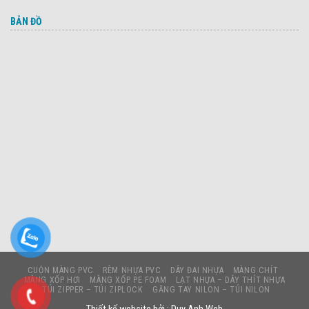
BẢN ĐỒ
CUỘN MÀNG PVC
RÈM NHỰA PVC
DÂY ĐAI NHỰA
MÀNG CHÍT
MÀNG XỐP HƠI
MÀNG XỐP PE FOAM
LẠT NHỰA – DÂY THÍT NHỰA
TÚI ZIPPER – TÚI ZIPLOCK
GĂNG TAY NILON – TÚI NILON