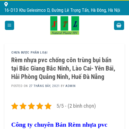
Skip
16-D13 Khu Geleximco D, Đường Lê Trọng Tấn, Hà Đông, Hà Nội
to
content
CHƯA ĐƯỢC PHÂN LOẠI
Rèm nhựa pvc chống côn trùng bụi bẩn
tại Bắc Giang Bắc Ninh, Lào Cai- Yên Bái,
Hải Phòng Quảng Ninh, Huế Đà Nẵng
POSTED ON
27 THÁNG BẢY, 2021
BY
ADMIN
5/5 - (2 bình chọn)
Công ty chuyên Bán Rèm nhựa pvc