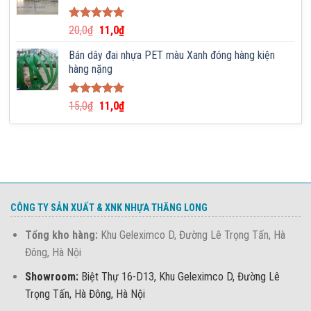
Được xếp
20,0
₫
11,0
₫
hạng
5.00
5 sao
Bán dây đai nhựa PET màu Xanh đóng hàng kiện
hàng nặng
Được xếp
15,0
₫
11,0
₫
hạng
5.00
5 sao
CÔNG TY SẢN XUẤT & XNK NHỰA THĂNG LONG
Tổng kho hàng:
Khu Geleximco D, Đường Lê Trọng Tấn, Hà
Đông, Hà Nội
Showroom:
Biệt Thự 16-D13, Khu Geleximco D, Đường Lê
Trọng Tấn, Hà Đông, Hà Nội