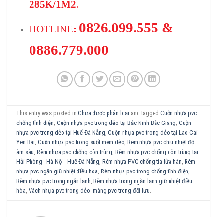
285K/1M2.
0826.099.555 &
HOTLINE
:
0886.779.000
This entry was posted in
Chưa được phân loại
and tagged
Cuộn nhựa pvc
chống tĩnh điện
,
Cuộn nhựa pvc trong dẻo tại Bắc Ninh Bắc Giang
,
Cuộn
nhựa pvc trong dẻo tại Huế Đà Nẵng
,
Cuộn nhựa pvc trong dẻo tại Lao Cai-
Yên Bái
,
Cuộn nhựa pvc trong suốt mêm dẻo
,
Rèm nhựa pvc chịu nhiệt độ
âm sâu
,
Rèm nhựa pvc chống côn trùng
,
Rèm nhựa pvc chống côn trùng tại
Hải Phòng - Hà Nội - Huế-Đà Nẵng
,
Rèm nhựa PVC chống tia lửa hàn
,
Rèm
nhựa pvc ngăn giữ nhiệt điều hòa
,
Rèm nhựa pvc trong chống tĩnh điện
,
Rèm nhựa pvc trong ngăn lạnh
,
Rèm nhựa trong ngăn lạnh giữ nhiệt điều
hòa
,
Vách nhựa pvc trong dẻo- màng pvc trong đối lưu
.