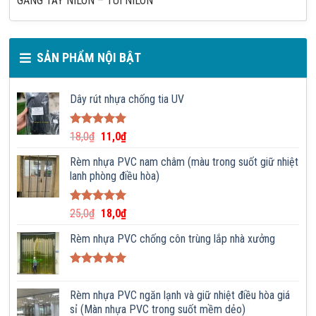
GĂNG TAY NILON – TÚI NILON
SẢN PHẨM NỘI BẬT
Dây rút nhựa chống tia UV
Được xếp
18,0
₫
11,0
₫
hạng
5.00
5 sao
Rèm nhựa PVC nam châm (màu trong suốt giữ nhiệt
lanh phòng điều hòa)
Được xếp
25,0
₫
18,0
₫
hạng
5.00
5 sao
Rèm nhựa PVC chống côn trùng lắp nhà xưởng
Được xếp
hạng
5.00
Rèm nhựa PVC ngăn lạnh và giữ nhiệt điều hòa giá
5 sao
sỉ (Màn nhựa PVC trong suốt mềm dẻo)