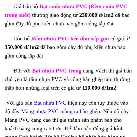
– Giá bán bộ
Bạt cuốn nhựa PVC (Rèm cuốn PVC
trong suốt)
thường giao động từ
230.000 đ/1m2
đã bao
gồm đầy đủ phụ kiện chưa bao gồm công lắp đặt
– Còn bộ
Rèm nhựa PVC kéo dồn xếp gọn
có giá từ
350.000 đ/1m2
đ
ã bao gồm đầy đủ phụ kiện chưa bao
gồm công lắp đặt
– Đối với
Bạt nhựa PVC trong
dạng Vách thì giá bán
chủ yếu là tấm nhựa PVC và công hàn ghép tấm thường
thấp hơn những loại trên có giá từ
110.000 đ/1m2
Với giá bán
Bạt nhựa PVC
hiện nay còn tùy thuộc vào
độ dầy
Màng nhựa PVC màng ra hàn ghép
. Nều độ dầy
Màng PVC càng cao thì giá thành sản phẩm bán cho
khách hàng cũng cao hơn. Để đảm bảo đúng giá kính
mong Quý khách liên hệ Hotline bộ phận bán hàng tư