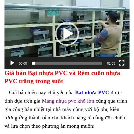
Trình
chơi
Video
00:00
01:05
Giá bán Bạt nhựa PVC và Rèm cuốn nhựa
PVC trắng trong suốt
Giá bán hiện nay chủ yếu của
Bạt nhựa PVC
được
tính dựa trên giá
Màng nhựa pvc khổ lớn
cùng quá trình
gia công hàn nhiệt tại nhà máy cùng với bộ phụ kiên
tương ứng thành tiền cho khách hàng rễ dàng đối chiếu
và lựa chọn theo phương án mong muốn: