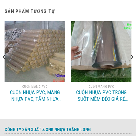
SẢN PHẨM TƯƠNG TỰ
CUỘN MÀNG PVC
CUỘN MÀNG PVC
CUỘN NHỰA PVC, MÀNG
CUỘN NHỰA PVC TRONG
NHỰA PVC, TẤM NHỰA
SUỐT MỀM DẺO GIÁ RẺ
PVC
TẠI HÀ NỘI
CÔNG TY SẢN XUẤT & XNK NHỰA THĂNG LONG