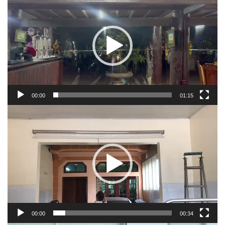
chơi
Video
00:00
01:15
Trình
chơi
Video
00:00
00:34