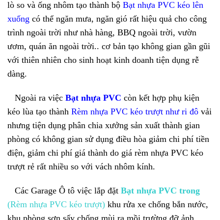
lò so và ống nhôm tạo thành bộ
Bạt nhựa PVC kéo lên
xuống
có thể ngăn mưa, ngăn gió rất hiệu quả cho công
trình ngoài trời như nhà hàng, BBQ ngoài trời, vườn
ươm, quán ăn ngoài trời.. cơ bản tạo không gian gần gũi
với thiên nhiên cho sinh hoạt kinh doanh tiện dụng rễ
dàng.
Ngoài ra việc
Bạt nhựa PVC
còn kết hợp phụ kiện
kéo lùa tạo thành
Rèm nhựa PVC kéo trượt như ri đô
vải
nhưng tiện dụng phân chia xưởng sản xuất thành gian
phòng có không gian sử dụng điều hòa giảm chi phí tiền
điện, giảm chi phí giá thành do giá rèm nhựa PVC kéo
trượt rẻ rất nhiều so với vách nhôm kính.
Các Garage Ô tô việc lắp đặt
Bạt nhựa PVC trong
(Rèm nhựa PVC kéo trượt)
khu rửa xe chống bắn nước,
khu phòng sơn sấy chống mùi ra mồi trường đỡ ảnh