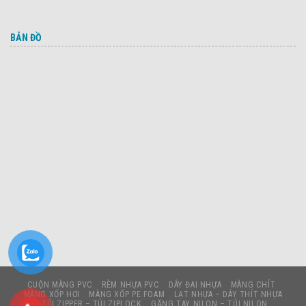
BẢN ĐỒ
CUỘN MÀNG PVC
RÈM NHỰA PVC
DÂY ĐAI NHỰA
MÀNG CHÍT
MÀNG XỐP HƠI
MÀNG XỐP PE FOAM
LẠT NHỰA – DÂY THÍT NHỰA
TÚI ZIPPER – TÚI ZIPLOCK
GĂNG TAY NILON – TÚI NILON