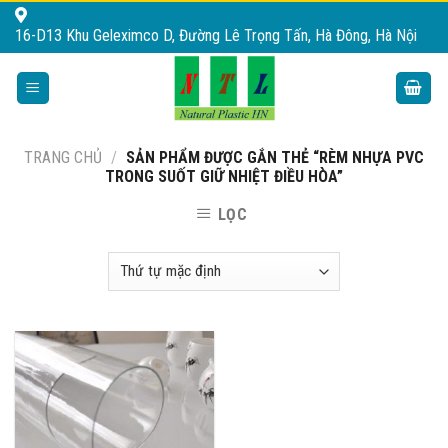
Skip
16-D13 Khu Geleximco D, Đường Lê Trọng Tấn, Hà Đông, Hà Nội
to
content
TRANG CHỦ
/
SẢN PHẨM ĐƯỢC GẮN THẺ “RÈM NHỰA PVC
TRONG SUỐT GIỮ NHIỆT ĐIỀU HÒA”
LỌC