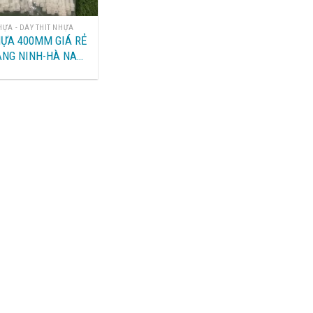
HỰA - DÂY THÍT NHỰA
ỰA 400MM GIÁ RẺ
ẢNG NINH-HÀ NAM-
 HÓA-NGHỆ AN-HÀ
NỘI