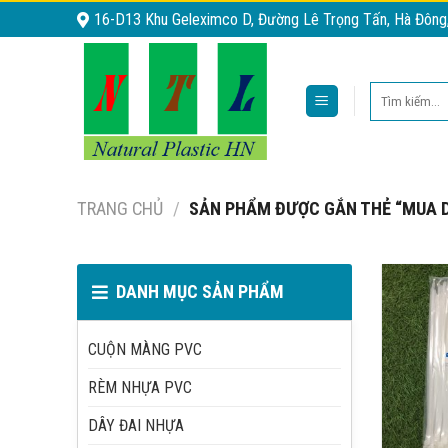
Skip
16-D13 Khu Geleximco D, Đường Lê Trọng Tấn, Hà Đông
to
content
Tìm
kiếm:
TRANG CHỦ
/
SẢN PHẨM ĐƯỢC GẮN THẺ “MUA D
DANH MỤC SẢN PHẨM
CUỘN MÀNG PVC
RÈM NHỰA PVC
DÂY ĐAI NHỰA