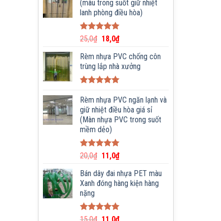
(màu trong suốt giữ nhiệt
lanh phòng điều hòa)
Được xếp
25,0
₫
18,0
₫
hạng
5.00
5 sao
Rèm nhựa PVC chống côn
trùng lắp nhà xưởng
Được xếp
hạng
Rèm nhựa PVC ngăn lạnh và
5.00
5 sao
giữ nhiệt điều hòa giá sỉ
(Màn nhựa PVC trong suốt
mềm dẻo)
Được xếp
20,0
₫
11,0
₫
hạng
5.00
5 sao
Bán dây đai nhựa PET màu
Xanh đóng hàng kiện hàng
nặng
Được xếp
15,0
₫
11,0
₫