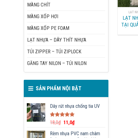
MÀNG CHÍT
LẠT N
MÀNG XỐP HƠI
LẠT NH
TẠI QU
MÀNG XỐP PE FOAM
THANH
LẠT NHỰA – DÂY THÍT NHỰA
TÚI ZIPPER – TÚI ZIPLOCK
GĂNG TAY NILON – TÚI NILON
SẢN PHẨM NỘI BẬT
Dây rút nhựa chống tia UV
Được xếp
18,0
₫
11,0
₫
hạng
5.00
5 sao
Rèm nhựa PVC nam châm