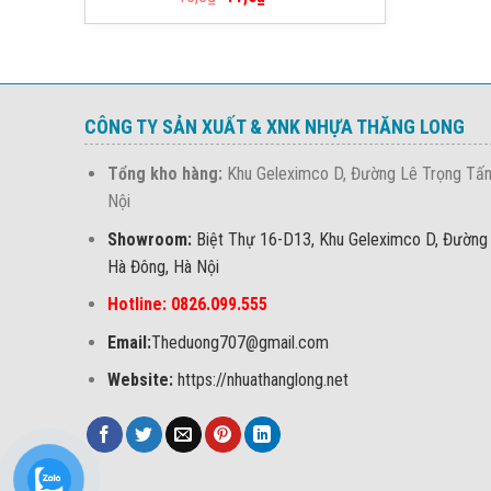
hạng
5.00
5 sao
CÔNG TY SẢN XUẤT & XNK NHỰA THĂNG LONG
Tổng kho hàng:
Khu Geleximco D, Đường Lê Trọng Tấn
Nội
Showroom:
Biệt Thự 16-D13, Khu Geleximco D, Đường
Hà Đông, Hà Nội
Hotline: 0826.099.555
Email:
Theduong707@gmail.com
Website:
https://nhuathanglong.net