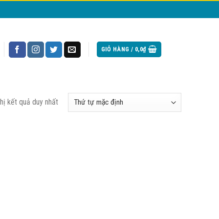
GIỎ HÀNG /
0,0
₫
thị kết quả duy nhất