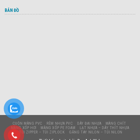
BẢN ĐỒ
CUỘN MÀNG PVC
RÈM NHỰA PVC
DÂY ĐAI NHỰA
MÀNG CHÍT
MÀNG XỐP HƠI
MÀNG XỐP PE FOAM
LẠT NHỰA – DÂY THÍT NHỰA
TÚI ZIPPER – TÚI ZIPLOCK
GĂNG TAY NILON – TÚI NILON