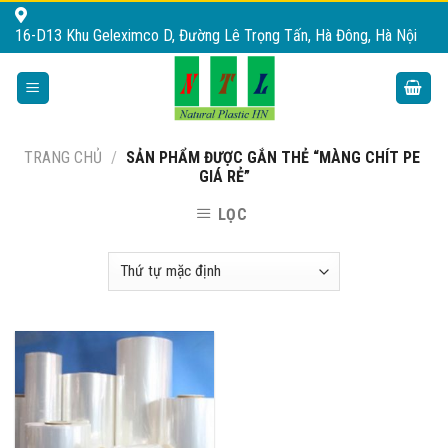
Skip
16-D13 Khu Geleximco D, Đường Lê Trọng Tấn, Hà Đông, Hà Nội
to
content
TRANG CHỦ
/
SẢN PHẨM ĐƯỢC GẮN THẺ “MÀNG CHÍT PE
GIÁ RẺ”
LỌC