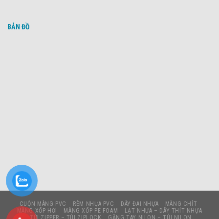
BẢN ĐỒ
CUỘN MÀNG PVC
RÈM NHỰA PVC
DÂY ĐAI NHỰA
MÀNG CHÍT
MÀNG XỐP HƠI
MÀNG XỐP PE FOAM
LẠT NHỰA – DÂY THÍT NHỰA
TÚI ZIPPER – TÚI ZIPLOCK
GĂNG TAY NILON – TÚI NILON