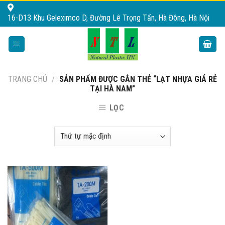
Skip
16-D13 Khu Geleximco D, Đường Lê Trọng Tấn, Hà Đông, Hà Nội
to
content
TRANG CHỦ
/
SẢN PHẨM ĐƯỢC GẮN THẺ “LẠT NHỰA GIÁ RẺ
TẠI HÀ NAM”
LỌC