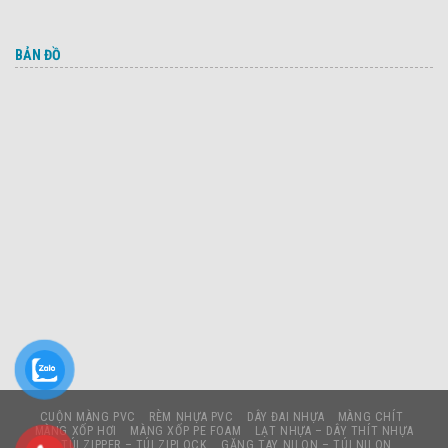
BẢN ĐỒ
CUỘN MÀNG PVC
RÈM NHỰA PVC
DÂY ĐAI NHỰA
MÀNG CHÍT
MÀNG XỐP HƠI
MÀNG XỐP PE FOAM
LẠT NHỰA – DÂY THÍT NHỰA
TÚI ZIPPER – TÚI ZIPLOCK
GĂNG TAY NILON – TÚI NILON