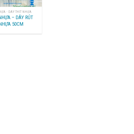
HỰA - DÂY THÍT NHỰA
NHỰA – DÂY RÚT
NHỰA 50CM