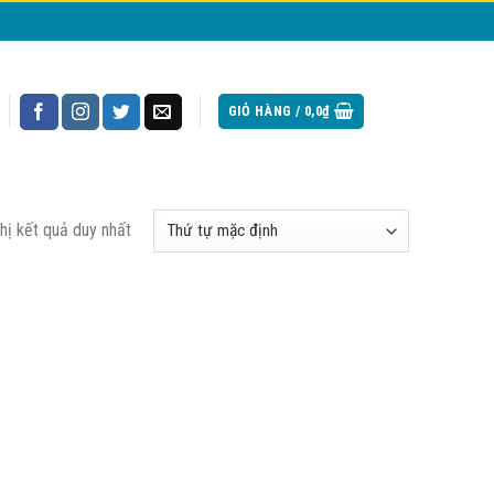
GIỎ HÀNG /
0,0
₫
thị kết quả duy nhất