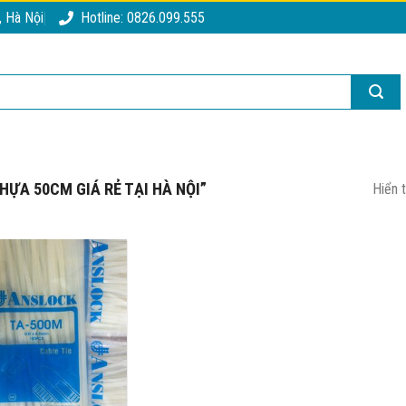
, Hà Nội
Hotline: 0826.099.555
ỰA 50CM GIÁ RẺ TẠI HÀ NỘI”
Hiển 