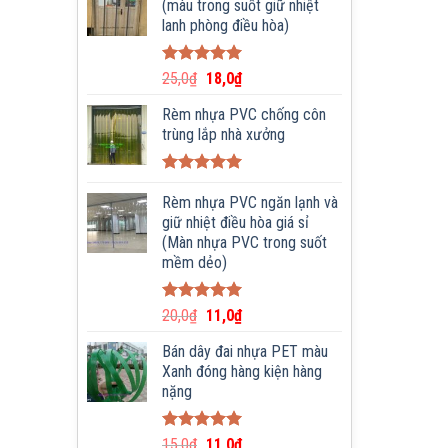
(màu trong suốt giữ nhiệt
lanh phòng điều hòa)
Được xếp
25,0
₫
18,0
₫
hạng
5.00
5 sao
Rèm nhựa PVC chống côn
trùng lắp nhà xưởng
Được xếp
hạng
Rèm nhựa PVC ngăn lạnh và
5.00
5 sao
giữ nhiệt điều hòa giá sỉ
(Màn nhựa PVC trong suốt
mềm dẻo)
Được xếp
20,0
₫
11,0
₫
hạng
5.00
5 sao
Bán dây đai nhựa PET màu
Xanh đóng hàng kiện hàng
nặng
Được xếp
15,0
₫
11,0
₫