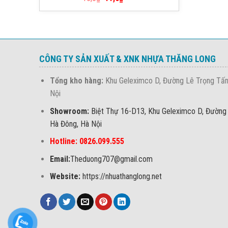
hạng
5.00
5 sao
CÔNG TY SẢN XUẤT & XNK NHỰA THĂNG LONG
Tổng kho hàng:
Khu Geleximco D, Đường Lê Trọng Tấn
Nội
Showroom:
Biệt Thự 16-D13, Khu Geleximco D, Đường
Hà Đông, Hà Nội
Hotline: 0826.099.555
Email:
Theduong707@gmail.com
Website:
https://nhuathanglong.net