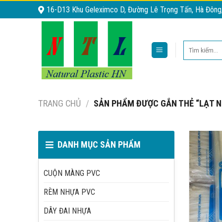
Skip
16-D13 Khu Geleximco D, Đường Lê Trọng Tấn, Hà Đông
to
content
Tìm
kiếm:
TRANG CHỦ
/
SẢN PHẨM ĐƯỢC GẮN THẺ “LẠT NH
DANH MỤC SẢN PHẨM
CUỘN MÀNG PVC
RÈM NHỰA PVC
DÂY ĐAI NHỰA