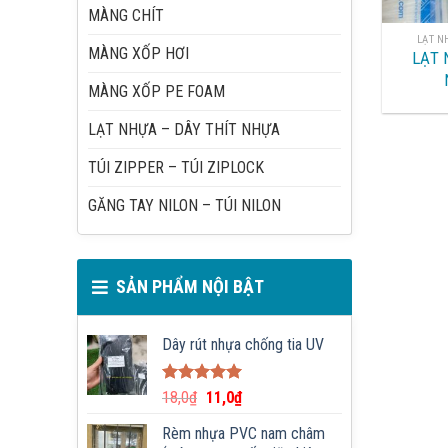
MÀNG CHÍT
LẠT N
MÀNG XỐP HƠI
LẠT 
MÀNG XỐP PE FOAM
LẠT NHỰA – DÂY THÍT NHỰA
TÚI ZIPPER – TÚI ZIPLOCK
GĂNG TAY NILON – TÚI NILON
SẢN PHẨM NỘI BẬT
Dây rút nhựa chống tia UV
Được xếp
18,0
₫
11,0
₫
hạng
5.00
5 sao
Rèm nhựa PVC nam châm