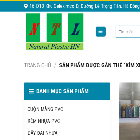
Skip
16-D13 Khu Geleximco D, Đường Lê Trọng Tấn, Hà Đông
to
content
Tìm
kiếm:
TRANG CHỦ
/
SẢN PHẨM ĐƯỢC GẮN THẺ “KÌM XI
DANH MỤC SẢN PHẨM
CUỘN MÀNG PVC
RÈM NHỰA PVC
DÂY ĐAI NHỰA