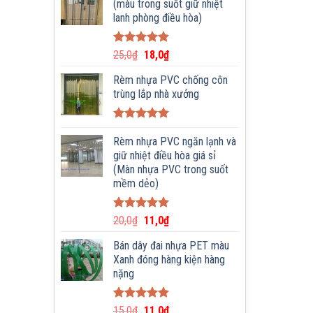
(màu trong suốt giữ nhiệt
lanh phòng điều hòa)
Được xếp
25,0
₫
18,0
₫
hạng
5.00
5 sao
Rèm nhựa PVC chống côn
trùng lắp nhà xưởng
Được xếp
hạng
Rèm nhựa PVC ngăn lạnh và
5.00
5 sao
giữ nhiệt điều hòa giá sỉ
(Màn nhựa PVC trong suốt
mềm dẻo)
Được xếp
20,0
₫
11,0
₫
hạng
5.00
5 sao
Bán dây đai nhựa PET màu
Xanh đóng hàng kiện hàng
nặng
Được xếp
15,0
₫
11,0
₫