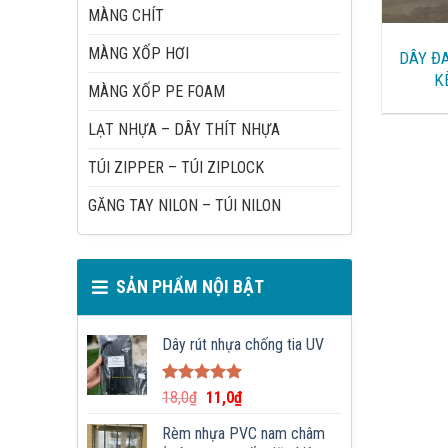
MÀNG CHÍT
MÀNG XỐP HƠI
DÂY Đ
K
MÀNG XỐP PE FOAM
LẠT NHỰA – DÂY THÍT NHỰA
TÚI ZIPPER – TÚI ZIPLOCK
GĂNG TAY NILON – TÚI NILON
SẢN PHẨM NỘI BẬT
Dây rút nhựa chống tia UV
Được xếp
18,0
₫
11,0
₫
hạng
5.00
5 sao
Rèm nhựa PVC nam châm