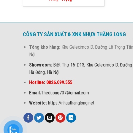
hạng
5.00
5 sao
CÔNG TY SẢN XUẤT & XNK NHỰA THĂNG LONG
Tổng kho hàng:
Khu Geleximco D, Đường Lê Trọng Tấn
Nội
Showroom:
Biệt Thự 16-D13, Khu Geleximco D, Đường
Hà Đông, Hà Nội
Hotline: 0826.099.555
Email:
Theduong707@gmail.com
Website:
https://nhuathanglong.net