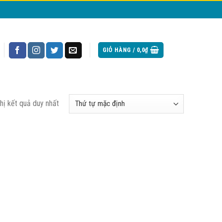
GIỎ HÀNG /
0,0
₫
thị kết quả duy nhất