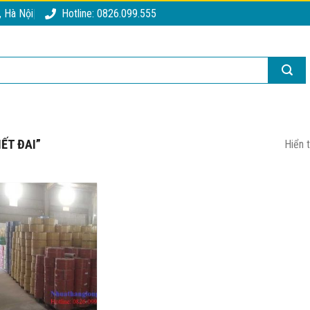
, Hà Nội
Hotline: 0826.099.555
ẾT ĐAI”
Hiển 