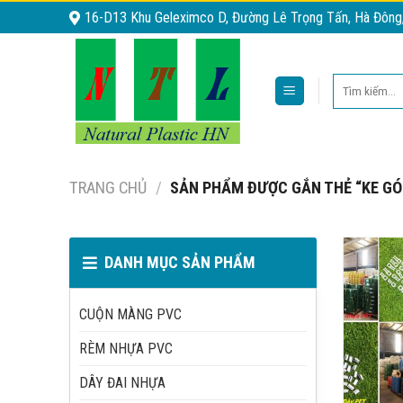
Skip
16-D13 Khu Geleximco D, Đường Lê Trọng Tấn, Hà Đông
to
content
Tìm
kiếm:
TRANG CHỦ
/
SẢN PHẨM ĐƯỢC GẮN THẺ “KE GÓ
DANH MỤC SẢN PHẨM
CUỘN MÀNG PVC
RÈM NHỰA PVC
DÂY ĐAI NHỰA