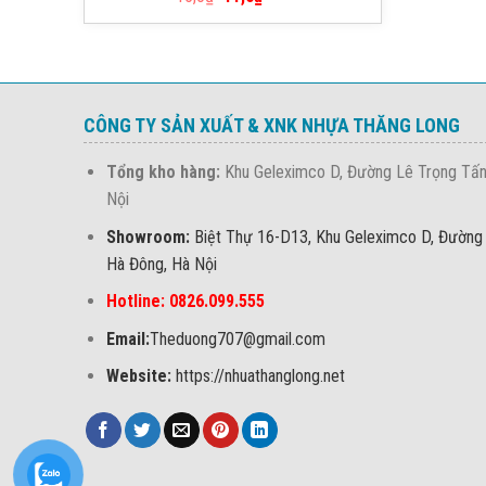
hạng
5.00
5 sao
CÔNG TY SẢN XUẤT & XNK NHỰA THĂNG LONG
Tổng kho hàng:
Khu Geleximco D, Đường Lê Trọng Tấn
Nội
Showroom:
Biệt Thự 16-D13, Khu Geleximco D, Đường
Hà Đông, Hà Nội
Hotline: 0826.099.555
Email:
Theduong707@gmail.com
Website:
https://nhuathanglong.net