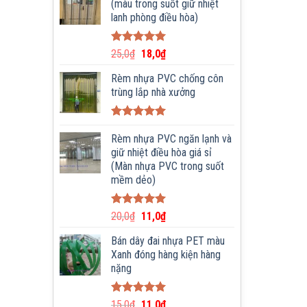
(màu trong suốt giữ nhiệt
lanh phòng điều hòa)
Được xếp
25,0
₫
18,0
₫
hạng
5.00
5 sao
Rèm nhựa PVC chống côn
trùng lắp nhà xưởng
Được xếp
hạng
Rèm nhựa PVC ngăn lạnh và
5.00
5 sao
giữ nhiệt điều hòa giá sỉ
(Màn nhựa PVC trong suốt
mềm dẻo)
Được xếp
20,0
₫
11,0
₫
hạng
5.00
5 sao
Bán dây đai nhựa PET màu
Xanh đóng hàng kiện hàng
nặng
Được xếp
15,0
₫
11,0
₫