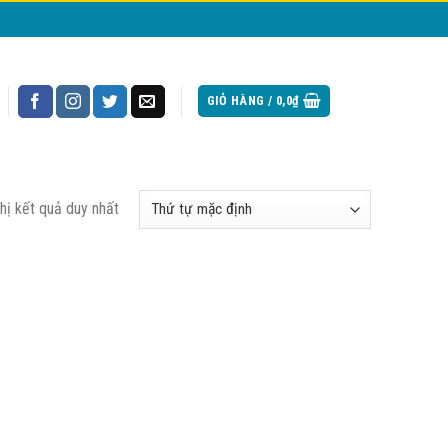
GIỎ HÀNG /
0,0
₫
thị kết quả duy nhất