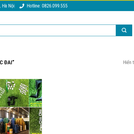
, Hà Nội
Hotline: 0826.099.555
C ĐAI”
Hiển 