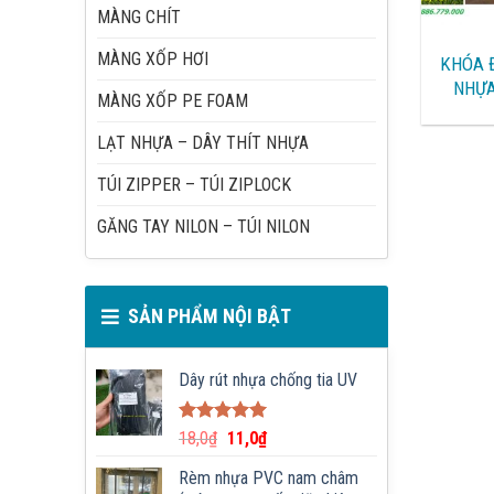
MÀNG CHÍT
MÀNG XỐP HƠI
KHÓA 
NHỰA
MÀNG XỐP PE FOAM
ĐÓNG 
YÊN B
LẠT NHỰA – DÂY THÍT NHỰA
NINH
TÚI ZIPPER – TÚI ZIPLOCK
PHÒNG
GĂNG TAY NILON – TÚI NILON
SẢN PHẨM NỘI BẬT
Dây rút nhựa chống tia UV
Được xếp
18,0
₫
11,0
₫
hạng
5.00
5 sao
Rèm nhựa PVC nam châm