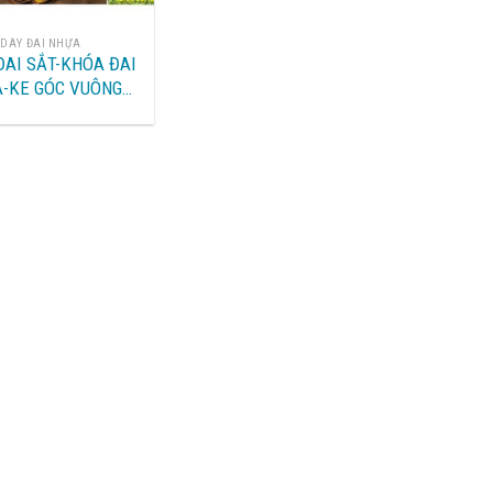
DÂY ĐAI NHỰA
ĐAI SẮT-KHÓA ĐAI
-KE GÓC VUÔNG
ĐAI TẠI LÀO CAI
ÁI-BẮC GIANG-BẮC
-HƯNG YÊN-HẢI
-QUẢNG NINH-HÀ
NỘI