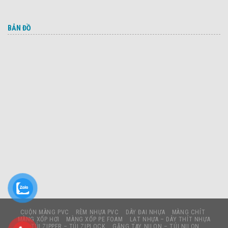
BẢN ĐỒ
CUỘN MÀNG PVC
RÈM NHỰA PVC
DÂY ĐAI NHỰA
MÀNG CHÍT
MÀNG XỐP HƠI
MÀNG XỐP PE FOAM
LẠT NHỰA – DÂY THÍT NHỰA
TÚI ZIPPER – TÚI ZIPLOCK
GĂNG TAY NILON – TÚI NILON