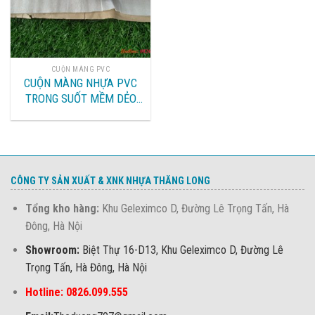
CUỘN MÀNG PVC
CUỘN MÀNG NHỰA PVC
TRONG SUỐT MỀM DẺO
GIÁ RẺ TẠI HÀ NỘI
CÔNG TY SẢN XUẤT & XNK NHỰA THĂNG LONG
Tổng kho hàng:
Khu Geleximco D, Đường Lê Trọng Tấn, Hà
Đông, Hà Nội
Showroom:
Biệt Thự 16-D13, Khu Geleximco D, Đường Lê
Trọng Tấn, Hà Đông, Hà Nội
Hotline: 0826.099.555