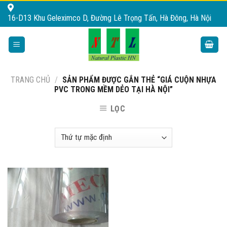
Skip
16-D13 Khu Geleximco D, Đường Lê Trọng Tấn, Hà Đông, Hà Nội
to
content
TRANG CHỦ
/
SẢN PHẨM ĐƯỢC GẮN THẺ “GIÁ CUỘN NHỰA
PVC TRONG MỀM DẺO TẠI HÀ NỘI”
LỌC