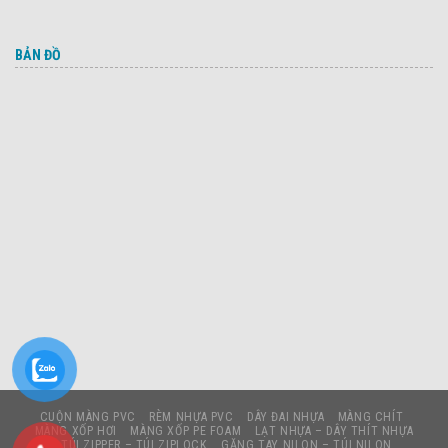
BẢN ĐỒ
CUỘN MÀNG PVC
RÈM NHỰA PVC
DÂY ĐAI NHỰA
MÀNG CHÍT
MÀNG XỐP HƠI
MÀNG XỐP PE FOAM
LẠT NHỰA – DÂY THÍT NHỰA
TÚI ZIPPER – TÚI ZIPLOCK
GĂNG TAY NILON – TÚI NILON