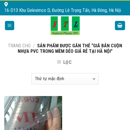
Skip
16-D13 Khu Geleximco D, Đường Lê Trọng Tấn, Hà Đông, Hà Nội
to
content
TRANG CHỦ
/
SẢN PHẨM ĐƯỢC GẮN THẺ “GIÁ BÁN CUỘN
NHỰA PVC TRONG MỀM DẺO GIÁ RẺ TẠI HÀ NỘI”
LỌC