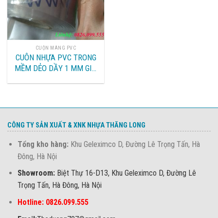
CUỘN MÀNG PVC
CUÔN NHỰA PVC TRONG
MỀM DẺO DẦY 1 MM GIÁ
RẺ TẠI HÀ NỘI
CÔNG TY SẢN XUẤT & XNK NHỰA THĂNG LONG
Tổng kho hàng:
Khu Geleximco D, Đường Lê Trọng Tấn, Hà
Đông, Hà Nội
Showroom:
Biệt Thự 16-D13, Khu Geleximco D, Đường Lê
Trọng Tấn, Hà Đông, Hà Nội
Hotline: 0826.099.555