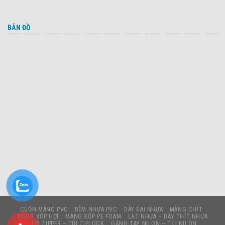
BẢN ĐỒ
CUỘN MÀNG PVC
RÈM NHỰA PVC
DÂY ĐAI NHỰA
MÀNG CHÍT
MÀNG XỐP HƠI
MÀNG XỐP PE FOAM
LẠT NHỰA – DÂY THÍT NHỰA
TÚI ZIPPER – TÚI ZIPLOCK
GĂNG TAY NILON – TÚI NILON