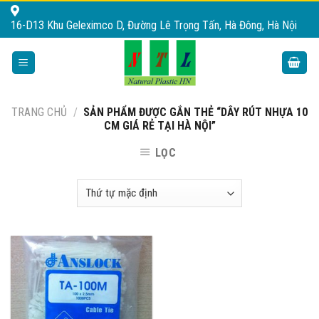
Skip
16-D13 Khu Geleximco D, Đường Lê Trọng Tấn, Hà Đông, Hà Nội
to
content
TRANG CHỦ
/
SẢN PHẨM ĐƯỢC GẮN THẺ “DÂY RÚT NHỰA 10
CM GIÁ RẺ TẠI HÀ NỘI”
LỌC