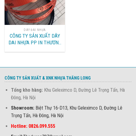
DÂY ĐAI NHỰA
CÔNG TY SẢN XUẤT DÂY
DAI NHỰA PP IN THƯƠNG
HIỆU SẢN PHẨM LÊN DÂY
ĐAI NHỰA
CÔNG TY SẢN XUẤT & XNK NHỰA THĂNG LONG
Tổng kho hàng:
Khu Geleximco D, Đường Lê Trọng Tấn, Hà
Đông, Hà Nội
Showroom:
Biệt Thự 16-D13, Khu Geleximco D, Đường Lê
Trọng Tấn, Hà Đông, Hà Nội
Hotline: 0826.099.555