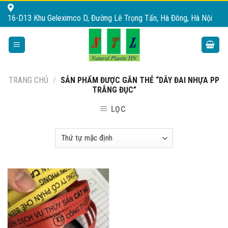
Skip
16-D13 Khu Geleximco D, Đường Lê Trọng Tấn, Hà Đông, Hà Nội
to
content
TRANG CHỦ
/
SẢN PHẨM ĐƯỢC GẮN THẺ “DÂY ĐAI NHỰA PP
TRẮNG ĐỤC”
LỌC