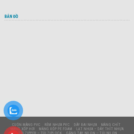
BẢN ĐỒ
CUỘN MÀNG PVC
RÈM NHỰA PVC
DÂY ĐAI NHỰA
MÀNG CHÍT
MÀNG XỐP HƠI
MÀNG XỐP PE FOAM
LẠT NHỰA – DÂY THÍT NHỰA
TÚI ZIPPER – TÚI ZIPLOCK
GĂNG TAY NILON – TÚI NILON