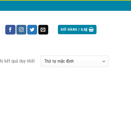
GIỎ HÀNG /
0,0
₫
thị kết quả duy nhất