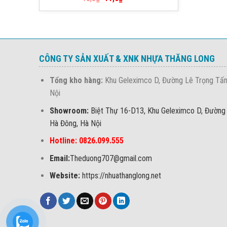
hạng
5.00
5 sao
CÔNG TY SẢN XUẤT & XNK NHỰA THĂNG LONG
Tổng kho hàng:
Khu Geleximco D, Đường Lê Trọng Tấn
Nội
Showroom:
Biệt Thự 16-D13, Khu Geleximco D, Đường
Hà Đông, Hà Nội
Hotline: 0826.099.555
Email:
Theduong707@gmail.com
Website:
https://nhuathanglong.net