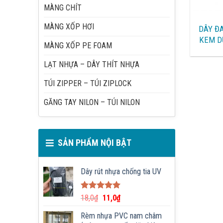
MÀNG CHÍT
MÀNG XỐP HƠI
DÂY Đ
KEM D
MÀNG XỐP PE FOAM
LẠT NHỰA – DÂY THÍT NHỰA
TÚI ZIPPER – TÚI ZIPLOCK
GĂNG TAY NILON – TÚI NILON
SẢN PHẨM NỘI BẬT
Dây rút nhựa chống tia UV
Được xếp
18,0
₫
11,0
₫
hạng
5.00
5 sao
Rèm nhựa PVC nam châm