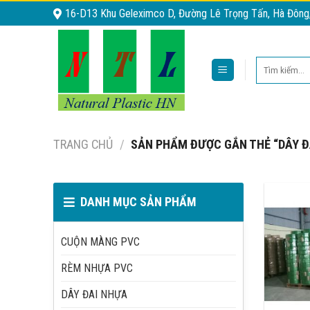
Skip
16-D13 Khu Geleximco D, Đường Lê Trọng Tấn, Hà Đông
to
content
Tìm
kiếm:
TRANG CHỦ
/
SẢN PHẨM ĐƯỢC GẮN THẺ “DÂY Đ
DANH MỤC SẢN PHẨM
CUỘN MÀNG PVC
RÈM NHỰA PVC
DÂY ĐAI NHỰA