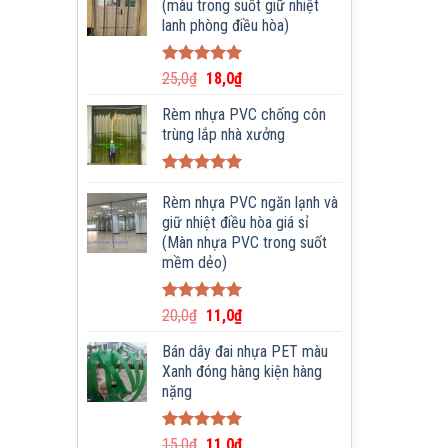
(màu trong suốt giữ nhiệt
lanh phòng điều hòa)
Được xếp
25,0
₫
18,0
₫
hạng
5.00
5 sao
Rèm nhựa PVC chống côn
trùng lắp nhà xưởng
Được xếp
hạng
Rèm nhựa PVC ngăn lạnh và
5.00
5 sao
giữ nhiệt điều hòa giá sỉ
(Màn nhựa PVC trong suốt
mềm dẻo)
Được xếp
20,0
₫
11,0
₫
hạng
5.00
5 sao
Bán dây đai nhựa PET màu
Xanh đóng hàng kiện hàng
nặng
Được xếp
15,0
₫
11,0
₫