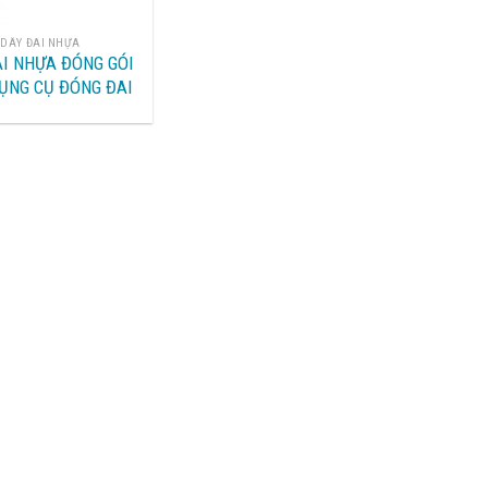
DÂY ĐAI NHỰA
AI NHỰA ĐÓNG GÓI
ỤNG CỤ ĐÓNG ĐAI