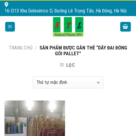
Skip
16-D13 Khu Geleximco D, Đường Lê Trọng Tấn, Hà Đông, Hà Nội
to
content
TRANG CHỦ
/
SẢN PHẨM ĐƯỢC GẮN THẺ “DÂY ĐAI ĐÓNG
GÓI PALLET”
LỌC