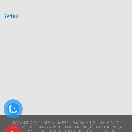
BẢN ĐỒ
CUỘN MÀNG PVC
RÈM NHỰA PVC
DÂY ĐAI NHỰA
MÀNG CHÍT
MÀNG XỐP HƠI
MÀNG XỐP PE FOAM
LẠT NHỰA – DÂY THÍT NHỰA
TÚI ZIPPER – TÚI ZIPLOCK
GĂNG TAY NILON – TÚI NILON