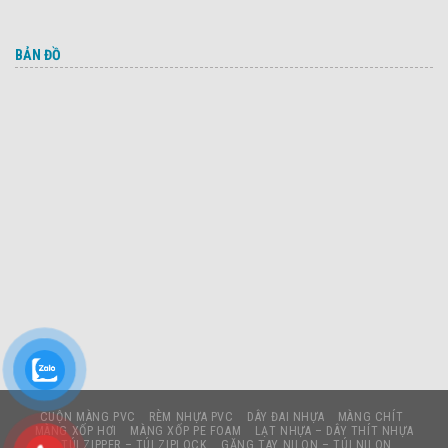
BẢN ĐỒ
CUỘN MÀNG PVC
RÈM NHỰA PVC
DÂY ĐAI NHỰA
MÀNG CHÍT
MÀNG XỐP HƠI
MÀNG XỐP PE FOAM
LẠT NHỰA – DÂY THÍT NHỰA
TÚI ZIPPER – TÚI ZIPLOCK
GĂNG TAY NILON – TÚI NILON