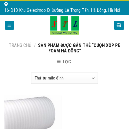
Skip
16-D13 Khu Geleximco D, Đường Lê Trọng Tấn, Hà Đông, Hà Nội
to
content
TRANG CHỦ
/
SẢN PHẨM ĐƯỢC GẮN THẺ “CUỘN XỐP PE
FOAM HÀ ĐÔNG”
LỌC