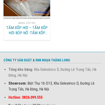
MÀNG XỐP HƠI
TẤM XỐP HƠI – TẤM XỐP
HƠI BÓP NỔ -TẤM XỐP
HƠI BÓNG KHÍ
CÔNG TY SẢN XUẤT & XNK NHỰA THĂNG LONG
Tổng kho hàng:
Khu Geleximco D, Đường Lê Trọng Tấn, Hà
Đông, Hà Nội
Showroom:
Biệt Thự 16-D13, Khu Geleximco D, Đường Lê
Trọng Tấn, Hà Đông, Hà Nội
Hotline: 0826.099.555