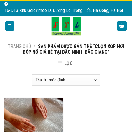
Skip
16-D13 Khu Geleximco D, Đường Lê Trọng Tấn, Hà Đông, Hà Nội
to
content
TRANG CHỦ
/
SẢN PHẨM ĐƯỢC GẮN THẺ “CUỘN XỐP HƠI
BÓP NỔ GIÁ RẺ TẠI BẮC NINH- BẮC GIANG”
LỌC