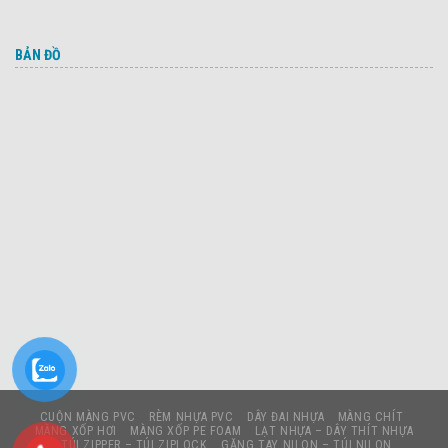
BẢN ĐỒ
CUỘN MÀNG PVC
RÈM NHỰA PVC
DÂY ĐAI NHỰA
MÀNG CHÍT
MÀNG XỐP HƠI
MÀNG XỐP PE FOAM
LẠT NHỰA – DÂY THÍT NHỰA
TÚI ZIPPER – TÚI ZIPLOCK
GĂNG TAY NILON – TÚI NILON