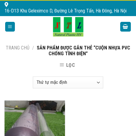
Skip
16-D13 Khu Geleximco D, Đường Lê Trọng Tấn, Hà Đông, Hà Nội
to
content
TRANG CHỦ
/
SẢN PHẨM ĐƯỢC GẮN THẺ “CUỘN NHỰA PVC
CHỐNG TĨNH ĐIỆN”
LỌC