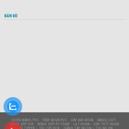
BẢN ĐỒ
CUỘN MÀNG PVC
RÈM NHỰA PVC
DÂY ĐAI NHỰA
MÀNG CHÍT
MÀNG XỐP HƠI
MÀNG XỐP PE FOAM
LẠT NHỰA – DÂY THÍT NHỰA
TÚI ZIPPER – TÚI ZIPLOCK
GĂNG TAY NILON – TÚI NILON