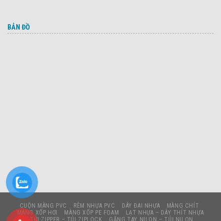
BẢN ĐỒ
CUỘN MÀNG PVC
RÈM NHỰA PVC
DÂY ĐAI NHỰA
MÀNG CHÍT
MÀNG XỐP HƠI
MÀNG XỐP PE FOAM
LẠT NHỰA – DÂY THÍT NHỰA
TÚI ZIPPER – TÚI ZIPLOCK
GĂNG TAY NILON – TÚI NILON