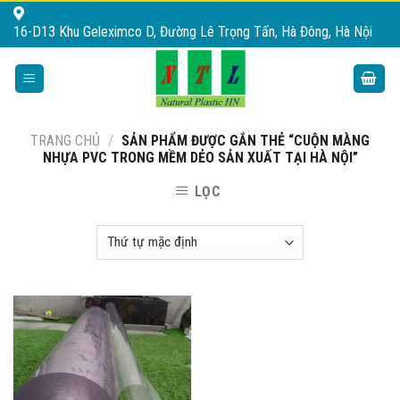
Skip
16-D13 Khu Geleximco D, Đường Lê Trọng Tấn, Hà Đông, Hà Nội
to
content
TRANG CHỦ
/
SẢN PHẨM ĐƯỢC GẮN THẺ “CUỘN MÀNG
NHỰA PVC TRONG MỀM DẺO SẢN XUẤT TẠI HÀ NỘI”
LỌC