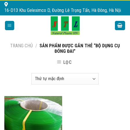
Skip
16-D13 Khu Geleximco D, Đường Lê Trọng Tấn, Hà Đông, Hà Nội
to
content
TRANG CHỦ
/
SẢN PHẨM ĐƯỢC GẮN THẺ “BỘ DỤNG CỤ
ĐÓNG ĐAI”
LỌC