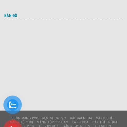
BẢN ĐỒ
CUỘN MÀNG PVC
RÈM NHỰA PVC
DÂY ĐAI NHỰA
MÀNG CHÍT
MÀNG XỐP HƠI
MÀNG XỐP PE FOAM
LẠT NHỰA – DÂY THÍT NHỰA
TÚI ZIPPER – TÚI ZIPLOCK
GĂNG TAY NILON – TÚI NILON