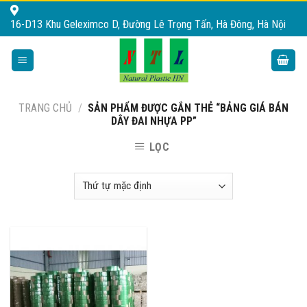
Skip
16-D13 Khu Geleximco D, Đường Lê Trọng Tấn, Hà Đông, Hà Nội
to
content
TRANG CHỦ
/
SẢN PHẨM ĐƯỢC GẮN THẺ “BẢNG GIÁ BÁN
DÂY ĐAI NHỰA PP”
LỌC