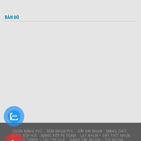
BẢN ĐỒ
CUỘN MÀNG PVC
RÈM NHỰA PVC
DÂY ĐAI NHỰA
MÀNG CHÍT
MÀNG XỐP HƠI
MÀNG XỐP PE FOAM
LẠT NHỰA – DÂY THÍT NHỰA
TÚI ZIPPER – TÚI ZIPLOCK
GĂNG TAY NILON – TÚI NILON