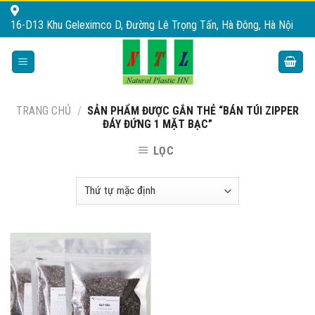
Skip
16-D13 Khu Geleximco D, Đường Lê Trọng Tấn, Hà Đông, Hà Nội
to
content
TRANG CHỦ
/
SẢN PHẨM ĐƯỢC GẮN THẺ “BÁN TÚI ZIPPER
ĐÁY ĐỨNG 1 MẶT BẠC”
LỌC