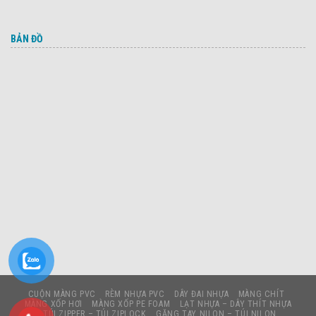
BẢN ĐỒ
CUỘN MÀNG PVC
RÈM NHỰA PVC
DÂY ĐAI NHỰA
MÀNG CHÍT
MÀNG XỐP HƠI
MÀNG XỐP PE FOAM
LẠT NHỰA – DÂY THÍT NHỰA
TÚI ZIPPER – TÚI ZIPLOCK
GĂNG TAY NILON – TÚI NILON