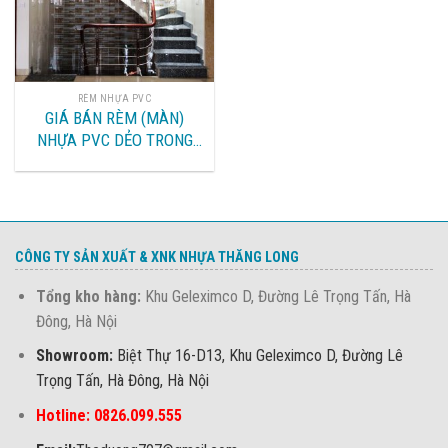
RÈM NHỰA PVC
GIÁ BÁN RÈM (MÀN)
NHỰA PVC DẺO TRONG
NGĂN GIỮ NHIỆT ĐIỀU
HÒA GIÁ RẺ, CHẤT LƯỢNG
CHÂU ÂU
CÔNG TY SẢN XUẤT & XNK NHỰA THĂNG LONG
Tổng kho hàng:
Khu Geleximco D, Đường Lê Trọng Tấn, Hà
Đông, Hà Nội
Showroom:
Biệt Thự 16-D13, Khu Geleximco D, Đường Lê
Trọng Tấn, Hà Đông, Hà Nội
Hotline: 0826.099.555