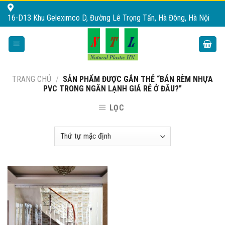
Skip
16-D13 Khu Geleximco D, Đường Lê Trọng Tấn, Hà Đông, Hà Nội
to
content
TRANG CHỦ
/
SẢN PHẨM ĐƯỢC GẮN THẺ “BÁN RÈM NHỰA
PVC TRONG NGĂN LẠNH GIÁ RẺ Ở ĐÂU?”
LỌC