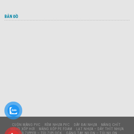
BẢN ĐỒ
CUỘN MÀNG PVC
RÈM NHỰA PVC
DÂY ĐAI NHỰA
MÀNG CHÍT
MÀNG XỐP HƠI
MÀNG XỐP PE FOAM
LẠT NHỰA – DÂY THÍT NHỰA
TÚI ZIPPER – TÚI ZIPLOCK
GĂNG TAY NILON – TÚI NILON